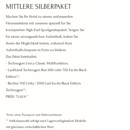
MITTLERE SILBERPAKET
Machen Sie Ihr Hotel zu einem umfassenden
Fitnesserlebnis mit unserem speziell für Sie
konzipierten High-End-Sportgerätepaket. Sorgen Sie
für einen unvergesslichen Aufenthalt, indem Sie
ihnen die Möglichkeit bieten, während ihres
Aufenthalts bequem in Form zu bleiben.
Das Paket beinhaltet:
- Technogym Unica Classic Multifunktion;
- Laufband Technogym Run 600 oder 700
Excite Black
Edition**;
- Recline 700 Unity / 1000 Led Excite Black Edition
Technogym**;
PREIS:
73,50 € *
*Preis ohne Transport und Mehrwertsteuer
**
Artikelauswahl erfolgt nach Lagerverfügbarkeit, Modelle
mit gleichem wirtschaftlichen Wert