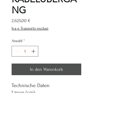
NG
Preis
2.625,00 €
Iva e Trasporto esclusi
Anzahl
*
In den Warenkorb
Technische Daten
Länge (cm):
329
Breite (cm):
192
Höhe (cm):
235