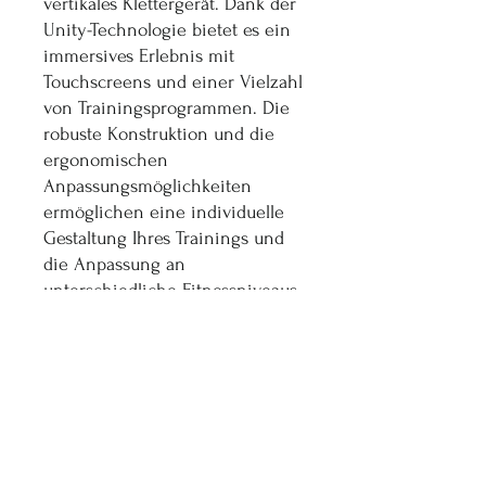
vertikales Klettergerät. Dank der
Unity-Technologie bietet es ein
immersives Erlebnis mit
Touchscreens und einer Vielzahl
von Trainingsprogrammen. Die
robuste Konstruktion und die
ergonomischen
Anpassungsmöglichkeiten
ermöglichen eine individuelle
Gestaltung Ihres Trainings und
die Anpassung an
unterschiedliche Fitnessniveaus.
Durch das kompakte Design ist
es für den Einsatz im
Fitnessstudio oder zu Hause
geeignet und bietet eine
effektive Möglichkeit, die
kardiovaskuläre Ausdauer und
die Beinkraft durch simuliertes