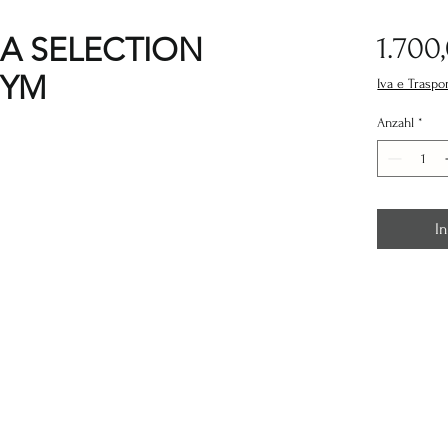
A SELECTION
1.700
GYM
Iva e Traspo
Anzahl
*
I