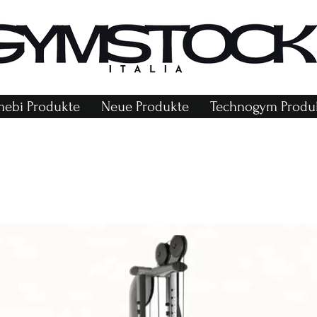
ebi Produkte
Neue Produkte
Technogym Produ