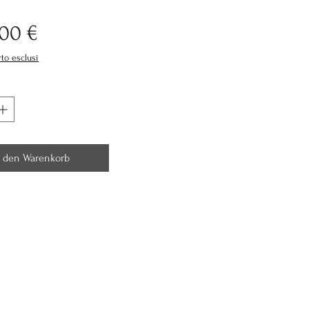
Preis
,00 €
rto esclusi
n den Warenkorb