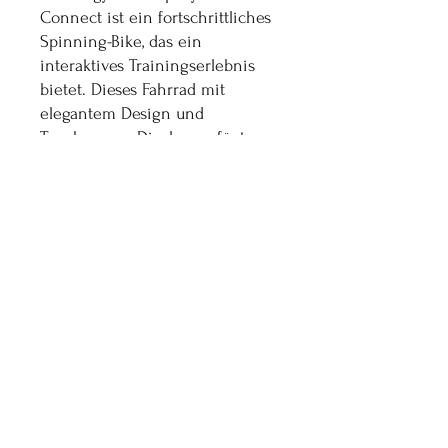
Connect ist ein fortschrittliches
Spinning-Bike, das ein
interaktives Trainingserlebnis
bietet. Dieses Fahrrad mit
elegantem Design und
Touchscreen-Display verfügt
über Bluetooth-Konnektivität
zum Verfolgen und Anpassen
von Trainingseinheiten. Es
eignet sich ideal für Spinning-
Sitzungen in der Gruppe und
bietet eine spannende
Möglichkeit, Ihre Fitnessziele zu
erreichen.
SPEZIFIKATIONEN
Abmessungen (TxBxH): 117 cm x 59 cm x