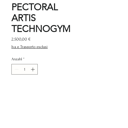
PECTORAL
ARTIS
TECHNOGYM
Preis
2.500,00 €
Iva e Trasporto esclusi
Anzahl
*
In den Warenkorb
SPEZIFIKATIONEN:
Länge 1414 mm
Breite 1414 mm
Höhe 1375 mm