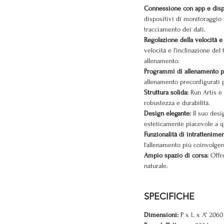
Connessione con app e disp
dispositivi di monitoraggio 
tracciamento dei dati.
Regolazione della velocità e 
velocità e l'inclinazione del
allenamento.
Programmi di allenamento p
allenamento preconfigurati pe
Struttura solida:
Run Artis è c
robustezza e durabilità.
Design elegante:
Il suo des
esteticamente piacevole a q
Funzionalità di intrattenime
l'allenamento più coinvolgen
Ampio spazio di corsa:
Offre
naturale.
SPECIFICHE
Dimensioni:
P x L x A* 206