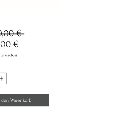
Standardpreis
0,00 € 
Sale-
,00 €
Preis
rto esclusi
n den Warenkorb