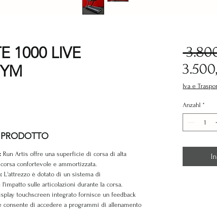
E 1000 LIVE
 3.80
3.500
GYM
Iva e Traspo
Anzahl
*
E PRODOTTO
a:
Run Artis offre una superficie di corsa di alta
I
 corsa confortevole e ammortizzata.
:
L'attrezzo è dotato di un sistema di
'impatto sulle articolazioni durante la corsa.
display touchscreen integrato fornisce un feedback
o e consente di accedere a programmi di allenamento