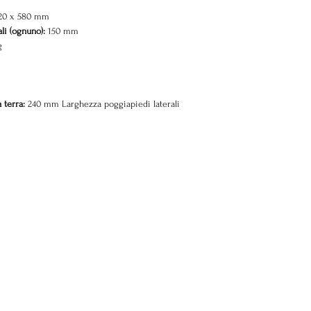
520 x 580 mm
ali (ognuno):
150 mm
g
a terra:
240 mm Larghezza poggiapiedi laterali