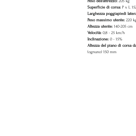
Peso dell'attrezzo:
205 kg
Superficie di corsa:
P x L 1
Larghezza poggiapiedi later
Peso massimo utente:
220 k
Altezza utente:
140-205 cm
Velocità:
0,8 - 25 km/h
Inclinazione:
0 - 15%
Altezza del piano di corsa d
(ognuno) 150 mm