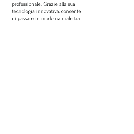
professionale. Grazie alla sua
tecnologia innovativa, consente
di passare in modo naturale tra
movimento ellittico, corsa e step
senza regolazioni manuali,
offrendo un'esperienza di
allenamento coinvolgente, fluida
e personalizzata. Design
elegante, comfort superiore e
prestazioni di alto livello
rendono questo attrezzo la scelta
ideale per chi desidera il
massimo della qualità
Technogym.
www.gymstockitalia.com
Geschäft