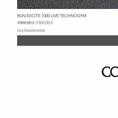
RUN EXCITE 1000 LIVE TECHNOGYM
Prix original
Prix promotionnel
3 800,00 €
3 500,00 €
Iva e Trasporto esclusi
CO