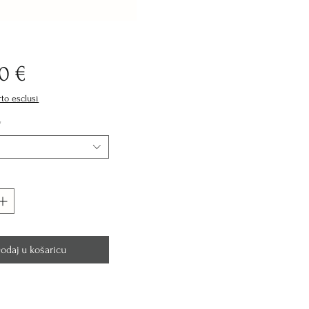
Cijena
0 €
rto esclusi
*
odaj u košaricu