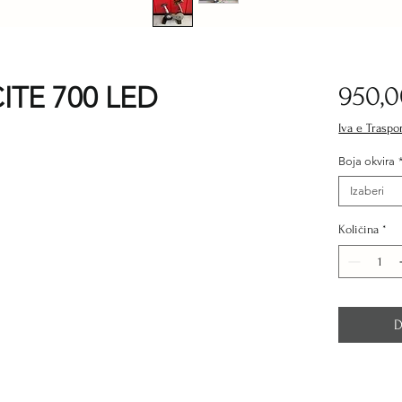
ITE 700 LED
950,0
Iva e Traspo
Boja okvira
Izaberi
Količina
*
D