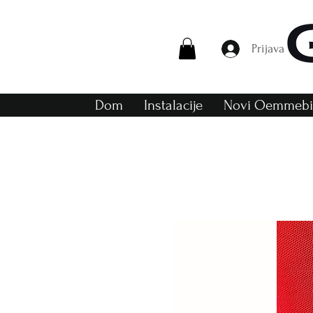
Prijava
Dom
Instalacije
Novi Oemmebi 