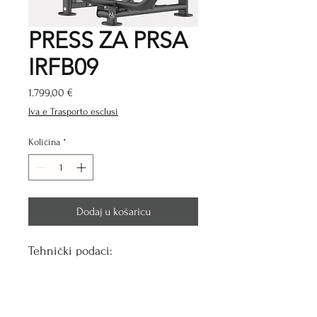
PRESS ZA PRSA
IRFB09
Cijena
1.799,00 €
Iva e Trasporto esclusi
Količina
*
Dodaj u košaricu
Tehnički podaci:
Duljina (cm):
129
Širina (cm):