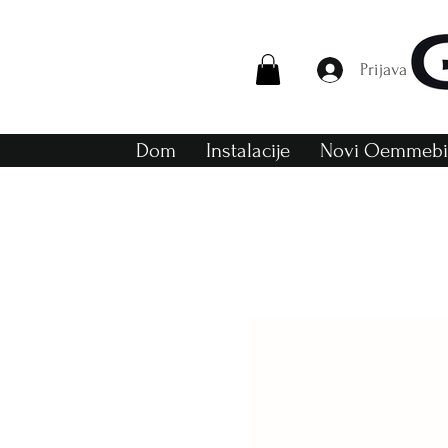
Prijava
Dom
Instalacije
Novi Oemmebi 