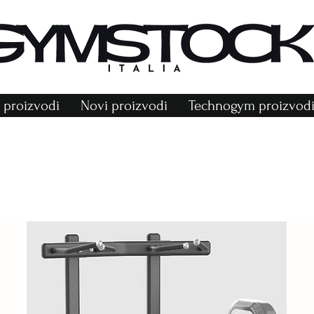
proizvodi
Novi proizvodi
Technogym proizvod