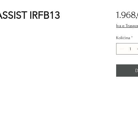
ASSIST IRFB13
1.968
Iva e Traspo
Količina
*
D