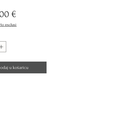
Cijena
,00 €
rto esclusi
odaj u košaricu