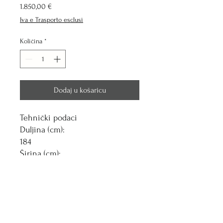
Cijena
1.850,00 €
Iva e Trasporto esclusi
Količina
*
Dodaj u košaricu
Tehnički podaci
Duljina (cm):
184
Širina (cm):
155
Visina (cm):
84.5
Težina (kg):
205