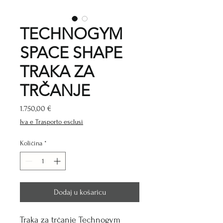
TECHNOGYM
SPACE SHAPE
TRAKA ZA
TRČANJE
Cijena
1.750,00 €
Iva e Trasporto esclusi
Količina
*
Dodaj u košaricu
Traka za trčanje Technogym 