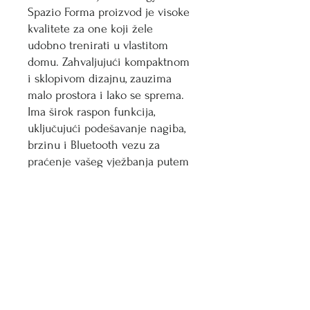
Spazio Forma proizvod je visoke 
kvalitete za one koji žele 
udobno trenirati u vlastitom 
domu. Zahvaljujući kompaktnom 
i sklopivom dizajnu, zauzima 
malo prostora i lako se sprema. 
Ima širok raspon funkcija, 
uključujući podešavanje nagiba, 
brzinu i Bluetooth vezu za 
praćenje vašeg vježbanja putem 
aplikacije. Čvrsta i izdržljiva 
struktura jamči dugotrajnu 
izdržljivost i maksimalnu 
udobnost tijekom korištenja. 
Idealno za one koji traže 
visokokvalitetni fitness alat 
elegantnog dizajna.