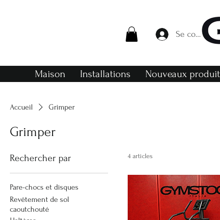
Se connecte
Maison
Installations
Nouveaux produi
Accueil
Grimper
Grimper
4 articles
Rechercher par
Pare-chocs et disques
Revêtement de sol
caoutchouté