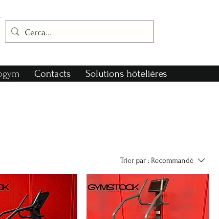
nogym
Contacts
Solutions hôtelières
Trier par :
Recommandé