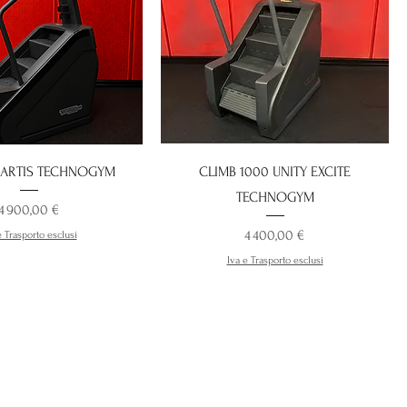
 ARTIS TECHNOGYM
CLIMB 1000 UNITY EXCITE
TECHNOGYM
Prix
4 900,00 €
Prix
4 400,00 €
e Trasporto esclusi
Iva e Trasporto esclusi