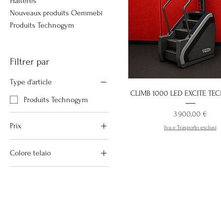
Haltères
Nouveaux produits Oemmebi
Produits Technogym
Filtrer par
Type d'article
CLIMB 1000 LED EXCITE T
Produits Technogym
Prix
3 900,00 €
Prix
Iva e Trasporto esclusi
Colore telaio
3 900 €
4 900 €