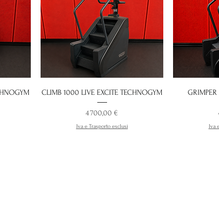
ECHNOGYM
CLIMB 1000 LIVE EXCITE TECHNOGYM
GRIMPER
Prix
4 700,00 €
Iva e Trasporto esclusi
Iva 