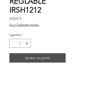
RÉGLABLE
IRSH1212
Prix
615,00 €
Iva e Trasporto esclusi
Quantité
*
Ajouter au panier
Caractéristiques:
Longueur (cm) :
153
Largeur (cm) :
75
Hauteur (cm) :
86 - 110