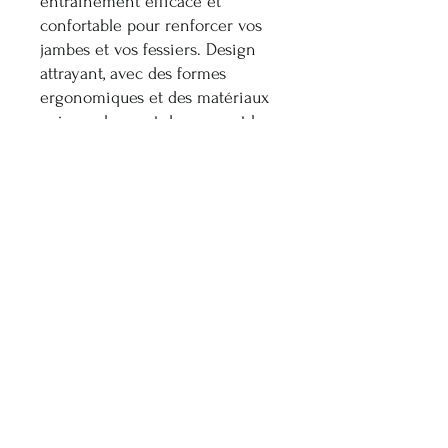
entraînement efficace et
confortable pour renforcer vos
jambes et vos fessiers. Design
attrayant, avec des formes
ergonomiques et des matériaux
qui enveloppent doucement le
corps, créant un impact visuel
surprenant. Un outil
d’entraînement aérobique qui
vise à renforcer les muscles des
jambes et des fessiers. Avec un
pédalage simple et amusant,
vous pouvez également
améliorer votre capacité
respiratoire, tout en entraînant
simultanément votre système
cardiovasculaire.