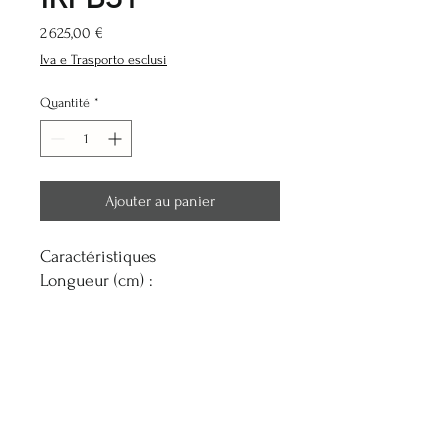
Prix
2 625,00 €
Iva e Trasporto esclusi
Quantité
*
Ajouter au panier
Caractéristiques
Longueur (cm) :
329
Largeur (cm) :
192
Hauteur (cm) :
235
Poids du paquet (kg) :