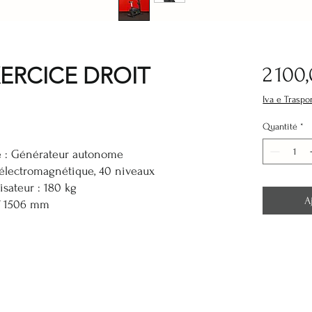
XERCICE DROIT
2 100
Iva e Traspo
Quantité
*
e : Générateur autonome
 électromagnétique, 40 niveaux
isateur : 180 kg
A
1506 mm