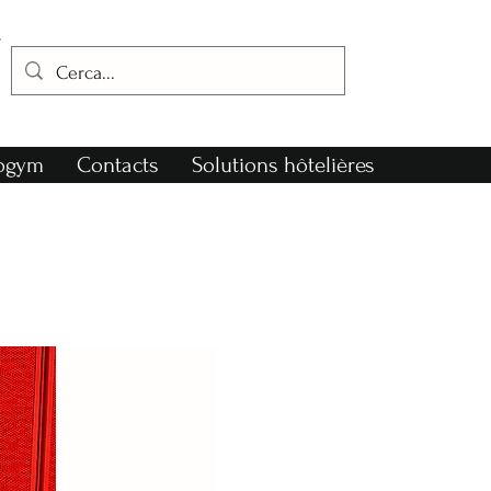
nogym
Contacts
Solutions hôtelières