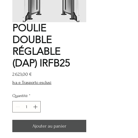
POULIE
DOUBLE
RÉGLABLE
(DAP) IRFB25
Prix
2 623,00 €
Iva e Trasporto esclusi
Quantité
*
Ajouter au panier