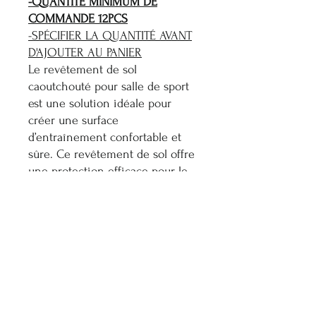
-QUANTITÉ MINIMUM DE
COMMANDE 12PCS
-SPÉCIFIER LA QUANTITÉ AVANT
D'AJOUTER AU PANIER
Le revêtement de sol
caoutchouté pour salle de sport
est une solution idéale pour
créer une surface
d’entraînement confortable et
sûre. Ce revêtement de sol offre
une protection efficace pour le
sol en dessous, réduit l'impact
sur les articulations et présente
une surface lisse et uniforme
pour une variété d'activités
physiques. Il est fabriqué dans
un matériau caoutchouté
durable, idéal pour les gymnases,
les studios de fitness et autres