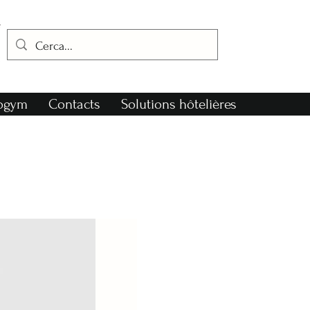
nogym
Contacts
Solutions hôtelières