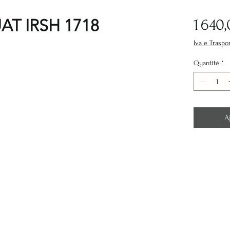
T IRSH 1718
1 640
Iva e Traspo
Quantité
*
A