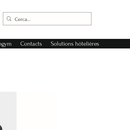
nogym
Contacts
Solutions hôtelières