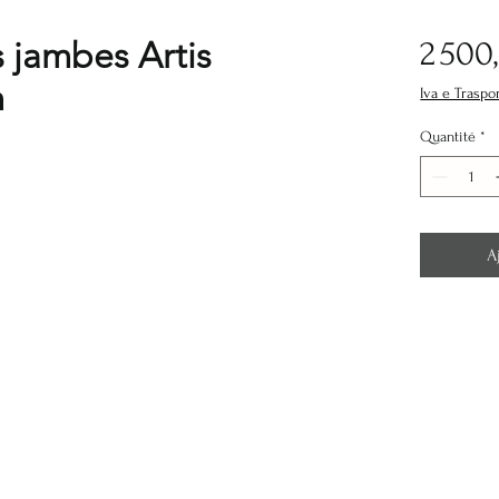
s jambes Artis
2 500
m
Iva e Traspo
Quantité
*
A