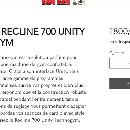
RECLINE 700 UNITY
1 800
GYM
Iva e Traspo
Quantité
*
hnogym est la solution parfaite pour
 une machine de gym confortable,
nte. Grâce à son interface Unity, vous
e large gamme de programmes
A
nalisés, suivre vos progrès et bien plus
 ergonomique et la construction robuste
ptimal pendant l'entraînement, tandis
ions de réglage vous permettent d'adapter
 Abordez vos séances de cardio avec style
issez le Recline 700 Unity Technogym.