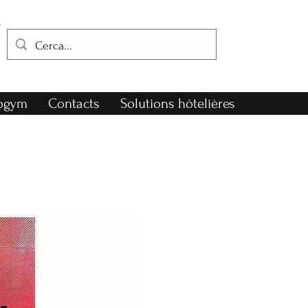
nogym
Contacts
Solutions hôtelières