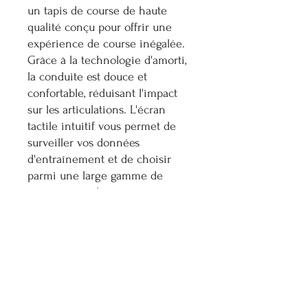
un tapis de course de haute
qualité conçu pour offrir une
expérience de course inégalée.
Grâce à la technologie d'amorti,
la conduite est douce et
confortable, réduisant l'impact
sur les articulations. L'écran
tactile intuitif vous permet de
surveiller vos données
d'entraînement et de choisir
parmi une large gamme de
programmes de course
personnalisés. Le design élégant
et moderne s'intègre
parfaitement dans n'importe
quel environnement, faisant du
RUN ARTIS TECHNOGYM un
choix idéal pour les amateurs de
fitness les plus exigeants.