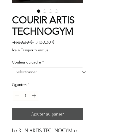
COURIR ARTIS
TECHNOGYM
Prix
Prix
 4 500,00 € 
3 100,00 €
original
promotionnel
Iva e Trasporto esclusi
Couleur du cadre
*
Quantité
*
Ajouter au panier
Le RUN ARTIS TECHNOGYM est