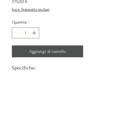
Prezzo
575,00 €
Iva e Trasporto esclusi
Quantità
*
Aggiungi al carrello
Specifiche:
Lunghezza (cm):
248
Larghezza (cm):
74
Altezza (cm):
79
www.gymstockitalia.com