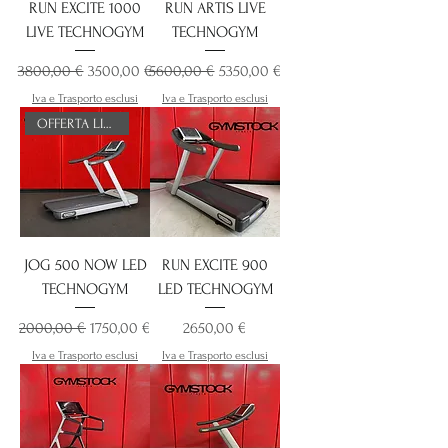
RUN EXCITE 1000
RUN ARTIS LIVE
LIVE TECHNOGYM
TECHNOGYM
Prezzo regolare
Prezzo scontato
Prezzo regolare
Prezzo scontato
3800,00 €
3500,00 €
5600,00 €
5350,00 €
Iva e Trasporto esclusi
Iva e Trasporto esclusi
OFFERTA LIMITATA
JOG 500 NOW LED
RUN EXCITE 900
TECHNOGYM
LED TECHNOGYM
Prezzo regolare
Prezzo scontato
Prezzo
2000,00 €
1750,00 €
2650,00 €
Iva e Trasporto esclusi
Iva e Trasporto esclusi