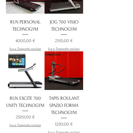
RUN PERSONAL
JOG 700 VISIO
TECHNOGYM
TECHNOGYM
Prezzo
Prezzo
4000,00 €
2150,00 €
Iva e Trasporto esclusi
Iva e Trasporto esclusi
RUN EXCITE 700
TAPIS ROULANT
UNITY TECHNOGYM
SPAZIO FORMA
TECHNOGYM
Prezzo
2500,00 €
Prezzo
1250,00 €
Iva e Trasporto esclusi
Iva e Trasporto esclusi