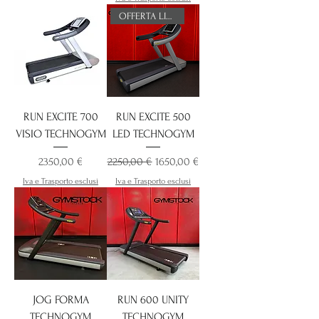
OFFERTA LIMITATA
RUN EXCITE 700
RUN EXCITE 500
VISIO TECHNOGYM
LED TECHNOGYM
Prezzo
Prezzo regolare
Prezzo scontato
2350,00 €
2250,00 €
1650,00 €
Iva e Trasporto esclusi
Iva e Trasporto esclusi
JOG FORMA
RUN 600 UNITY
TECHNOGYM
TECHNOGYM