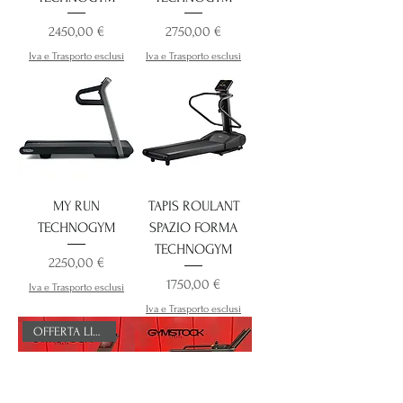
Prezzo
Prezzo
2450,00 €
2750,00 €
Iva e Trasporto esclusi
Iva e Trasporto esclusi
MY RUN
TAPIS ROULANT
TECHNOGYM
SPAZIO FORMA
TECHNOGYM
Prezzo
2250,00 €
Prezzo
1750,00 €
Iva e Trasporto esclusi
Iva e Trasporto esclusi
OFFERTA LIMITATA