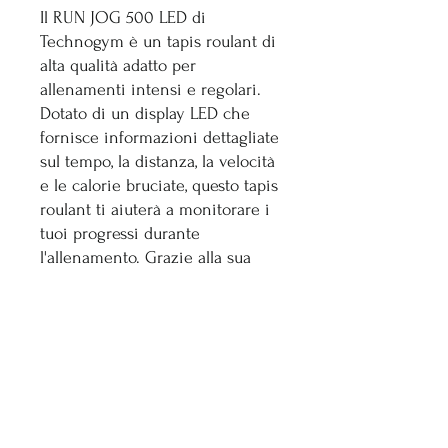
Il RUN JOG 500 LED di
Technogym è un tapis roulant di
alta qualità adatto per
allenamenti intensi e regolari.
Dotato di un display LED che
fornisce informazioni dettagliate
sul tempo, la distanza, la velocità
e le calorie bruciate, questo tapis
roulant ti aiuterà a monitorare i
tuoi progressi durante
l'allenamento. Grazie alla sua
struttura robusta e resistente, è
ideale per un uso prolungato e
promette prestazioni ottimali.
Con la sua ampia superficie di
corsa e diverse opzioni di
inclinazione e velocità, il RUN
JOG 500 LED di Technogym