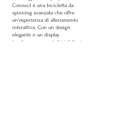
Connect è una bicicletta da
spinning avanzata che offre
un'esperienza di allenamento
interattiva. Con un design
elegante e un display
touchscreen, questa bicicletta è
dotata di connettività Bluetooth
per il monitoraggio e la
personalizzazione degli
allenamenti. È ideale per le
sessioni di spinning in gruppo e
offre una modalità coinvolgente
per raggiungere i tuoi obiettivi
di fitness.
SPECIFICHE
Dimensioni (PxLxH): 117 cm x 59 cm x 104