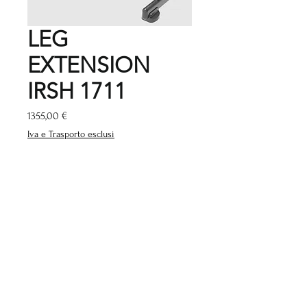
LEG
EXTENSION
IRSH 1711
Prezzo
1355,00 €
Iva e Trasporto esclusi
Quantità
*
Aggiungi al carrello
www.gymstockitalia.com
Negozio