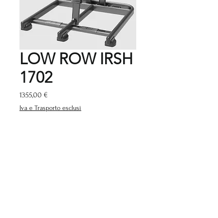
LOW ROW IRSH
1702
Prezzo
1355,00 €
Iva e Trasporto esclusi
Quantità
*
Aggiungi al carrello
www.gymstockitalia.com