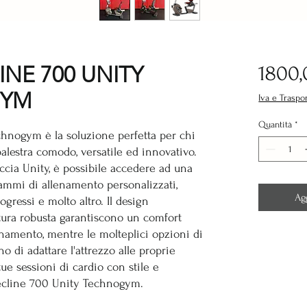
NE 700 UNITY
1800,
GYM
Iva e Traspo
Quantità
*
hnogym è la soluzione perfetta per chi
alestra comodo, versatile ed innovativo.
accia Unity, è possibile accedere ad una
mmi di allenamento personalizzati,
Ag
ogressi e molto altro. Il design
tura robusta garantiscono un comfort
enamento, mentre le molteplici opzioni di
 di adattare l'attrezzo alle proprie
tue sessioni di cardio con stile e
 Recline 700 Unity Technogym.