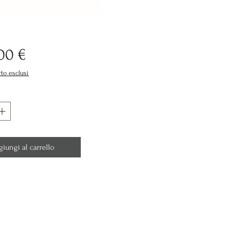
Prezzo
00 €
rto esclusi
giungi al carrello