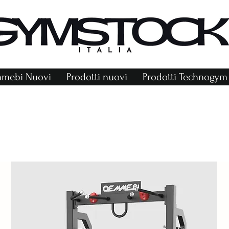
mmebi Nuovi
Prodotti nuovi
Prodotti Technogym