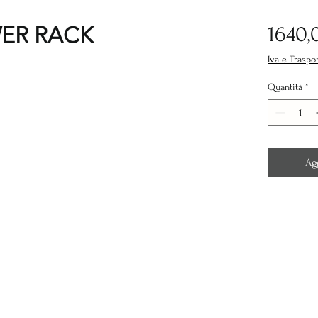
ER RACK
1640,
Iva e Traspo
Quantità
*
Ag