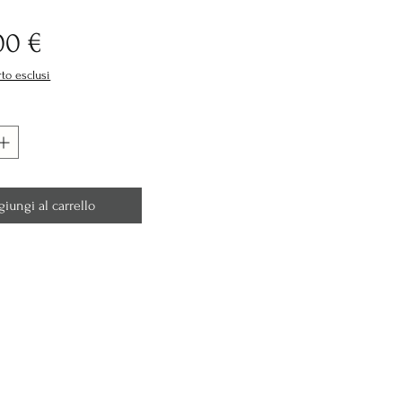
Prezzo
00 €
rto esclusi
giungi al carrello