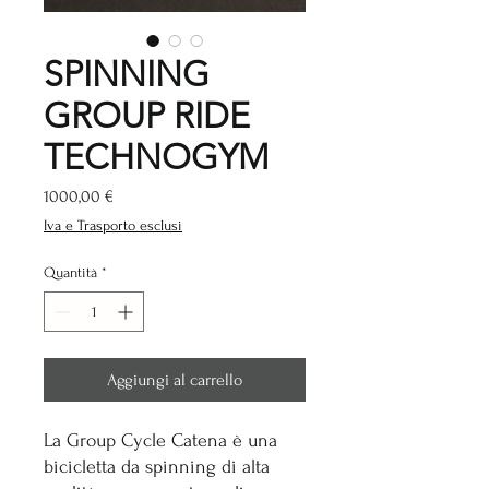
SPINNING
GROUP RIDE
TECHNOGYM
Prezzo
1000,00 €
Iva e Trasporto esclusi
Quantità
*
Aggiungi al carrello
La Group Cycle Catena è una
bicicletta da spinning di alta