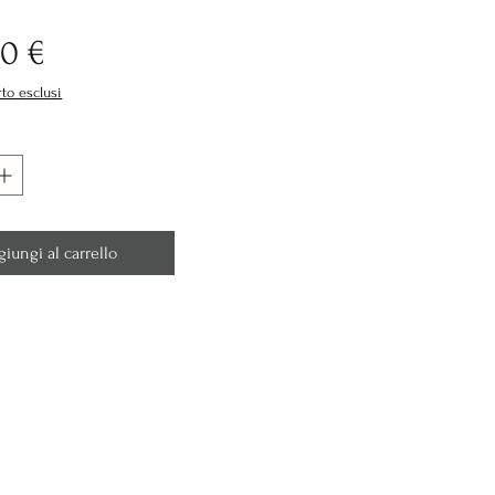
Prezzo
0 €
rto esclusi
giungi al carrello