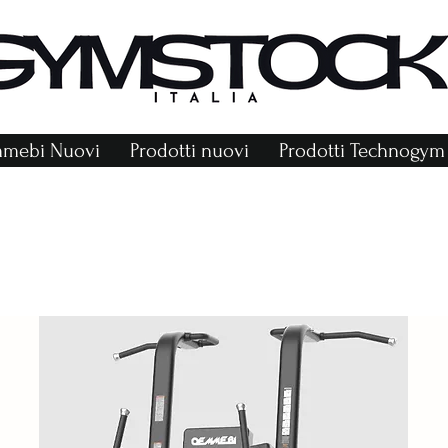
mmebi Nuovi
Prodotti nuovi
Prodotti Technogym